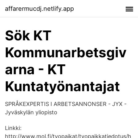
affarermucdj.netlify.app
Sök KT
Kommunarbetsgiv
arna - KT
Kuntatyönantajat
SPRÅKEXPERTIS I ARBETSANNONSER - JYX -
Jyväskylän yliopisto
Linkki:
http://www.mol.fi/tyopaikat/tyopaikkatiedotus/h