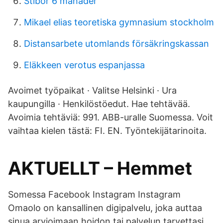
Stibor 6 manader
Mikael elias teoretiska gymnasium stockholm
Distansarbete utomlands försäkringskassan
Eläkkeen verotus espanjassa
Avoimet työpaikat · Valitse Helsinki · Ura
kaupungilla · Henkilöstöedut. Hae tehtävää.
Avoimia tehtäviä: 991. ABB-uralle Suomessa. Voit
vaihtaa kielen tästä: FI. EN. Työntekijätarinoita.
AKTUELLT – Hemmet
Somessa Facebook Instagram Instagram
Omaolo on kansallinen digipalvelu, joka auttaa
sinua arvioimaan hoidon tai palvelun tarvettasi.