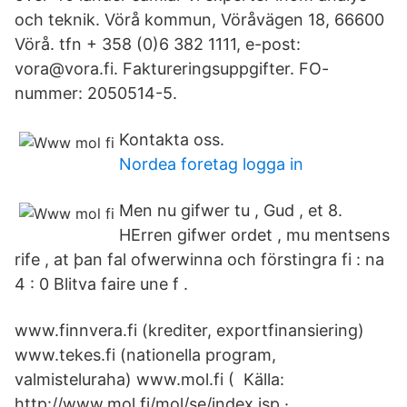
och teknik. Vörå kommun, Vöråvägen 18, 66600
Vörå. tfn + 358 (0)6 382 1111, e-post:
vora@vora.fi. Faktureringsuppgifter. FO-
nummer: 2050514-5.
Kontakta oss.
Nordea foretag logga in
Men nu gifwer tu , Gud , et 8.
HErren gifwer ordet , mu mentsens
rife , at þan fal ofwerwinna och förstingra fi : na
4 : 0 Blitva faire une f .
www.finnvera.fi (krediter, exportfinansiering)
www.tekes.fi (nationella program,
valmisteluraha) www.mol.fi ( Källa:
http://www.mol.fi/mol/se/index.jsp ·